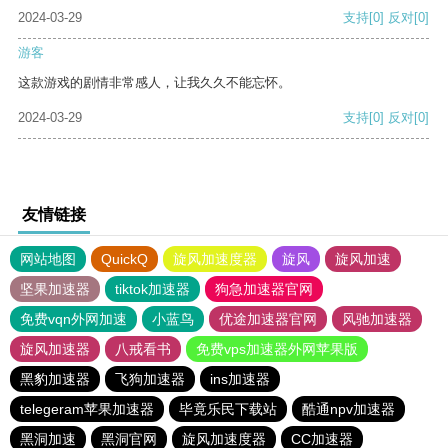
2024-03-29
支持
[0]
反对
[0]
游客
这款游戏的剧情非常感人，让我久久不能忘怀。
2024-03-29
支持
[0]
反对
[0]
友情链接
网站地图
QuickQ
旋风加速度器
旋风
旋风加速
坚果加速器
tiktok加速器
狗急加速器官网
免费vqn外网加速
小蓝鸟
优途加速器官网
风驰加速器
旋风加速器
八戒看书
免费vps加速器外网苹果版
黑豹加速器
飞狗加速器
ins加速器
telegeram苹果加速器
毕竟乐民下载站
酷通npv加速器
黑洞加速
黑洞官网
旋风加速度器
CC加速器