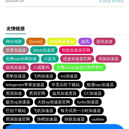
2024-05-25
支持
[0]
反对
[0]
友情链接
网站地图
QuickQ
旋风加速度器
旋风
旋风加速
坚果加速器
tiktok加速器
狗急加速器官网
免费vqn外网加速
小蓝鸟
优途加速器官网
风驰加速器
旋风加速器
八戒看书
免费vps加速器外网苹果版
黑豹加速器
飞狗加速器
ins加速器
telegeram苹果加速器
毕竟乐民下载站
酷通npv加速器
黑洞加速
黑洞官网
旋风加速度器
CC加速器
极光vp加速器
火箭vp加速器官网
turbo加速器
巴伯下载站
飞机加速器
每天试用一小时加速器
黑洞加速官网
快橙加速器
快联加速器
outline
186下载站
元链加速器
香蕉加速器官网正版