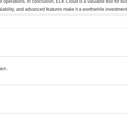
 operations. In conclusion, ELK Cloud is a valuable tool for bus
lability, and advanced features make it a worthwhile investment
悉操作。