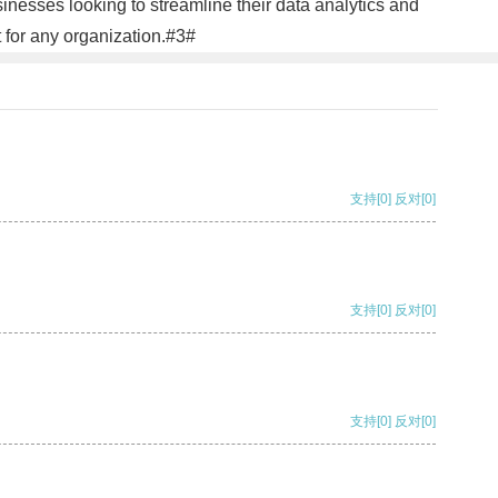
inesses looking to streamline their data analytics and
 for any organization.#3#
支持
[0]
反对
[0]
支持
[0]
反对
[0]
支持
[0]
反对
[0]