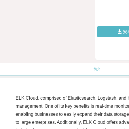
安
简介
ELK Cloud, comprised of Elasticsearch, Logstash, and K
management. One of its key benefits is real-time monitori
enabling businesses to easily expand their data storage 
to large enterprises. Additionally, ELK Cloud offers adv