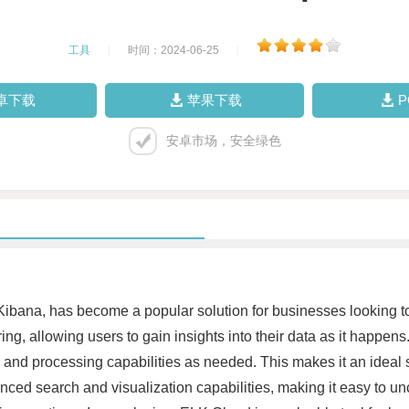
工具
|
时间：2024-06-25
|
卓下载
苹果下载
安卓市场，安全绿色
ibana, has become a popular solution for businesses looking to
ng, allowing users to gain insights into their data as it happens
and processing capabilities as needed. This makes it an ideal sol
anced search and visualization capabilities, making it easy to un