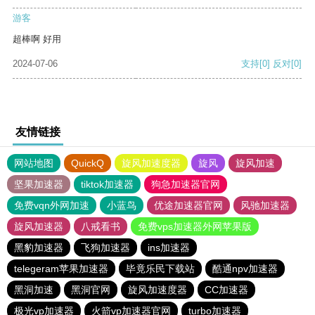
游客
超棒啊 好用
2024-07-06
支持
[0]
反对
[0]
友情链接
网站地图
QuickQ
旋风加速度器
旋风
旋风加速
坚果加速器
tiktok加速器
狗急加速器官网
免费vqn外网加速
小蓝鸟
优途加速器官网
风驰加速器
旋风加速器
八戒看书
免费vps加速器外网苹果版
黑豹加速器
飞狗加速器
ins加速器
telegeram苹果加速器
毕竟乐民下载站
酷通npv加速器
黑洞加速
黑洞官网
旋风加速度器
CC加速器
极光vp加速器
火箭vp加速器官网
turbo加速器