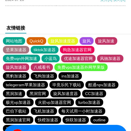
友情链接
网站地图
QuickQ
旋风加速度器
旋风
旋风加速
坚果加速器
tiktok加速器
狗急加速器官网
免费vqn外网加速
小蓝鸟
优途加速器官网
风驰加速器
旋风加速器
八戒看书
免费vps加速器外网苹果版
黑豹加速器
飞狗加速器
ins加速器
telegeram苹果加速器
毕竟乐民下载站
酷通npv加速器
黑洞加速
黑洞官网
旋风加速度器
CC加速器
极光vp加速器
火箭vp加速器官网
turbo加速器
巴伯下载站
飞机加速器
每天试用一小时加速器
黑洞加速官网
快橙加速器
快联加速器
outline
186下载站
元链加速器
香蕉加速器官网正版