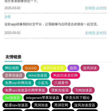
望开发者能够优化一下。
2025-03-02
支持
[0]
反对
[0]
游客
这款app就像我的社交平台，让我能够与志同道合的朋友一起交流。
2025-03-02
支持
[0]
反对
[0]
友情链接
网站地图
QuickQ
旋风加速度器
旋风
旋风加速
坚果加速器
tiktok加速器
狗急加速器官网
免费vqn外网加速
小蓝鸟
八戒看书
免费vps加速器外网苹果版
黑豹加速器
飞狗加速器
ins加速器
telegeram苹果加速器
毕竟乐民下载站
酷通npv加速器
黑洞加速
黑洞官网
旋风加速度器