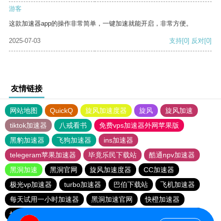
游客
这款加速器app的操作非常简单，一键加速就能开启，非常方便。
2025-07-03
支持
[0]
反对
[0]
友情链接
网站地图
QuickQ
旋风加速度器
旋风
旋风加速
tiktok加速器
八戒看书
免费vps加速器外网苹果版
黑豹加速器
飞狗加速器
ins加速器
telegeram苹果加速器
毕竟乐民下载站
酷通npv加速器
黑洞加速
黑洞官网
旋风加速度器
CC加速器
极光vp加速器
turbo加速器
巴伯下载站
飞机加速器
每天试用一小时加速器
黑洞加速官网
快橙加速器
快联加速器
outline
元链加速器
香蕉加速器官网正版