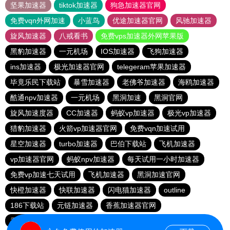
坚果加速器
tiktok加速器
狗急加速器官网
免费vqn外网加速
小蓝鸟
优途加速器官网
风驰加速器
旋风加速器
八戒看书
免费vps加速器外网苹果版
黑豹加速器
一元机场
IOS加速器
飞狗加速器
ins加速器
极光加速器官网
telegeram苹果加速器
毕竟乐民下载站
暴雪加速器
老佛爷加速器
海鸥加速器
酷通npv加速器
一元机场
黑洞加速
黑洞官网
旋风加速度器
CC加速器
蚂蚁vp加速器
极光vp加速器
猎豹加速器
火箭vp加速器官网
免费vqn加速试用
星空加速器
turbo加速器
巴伯下载站
飞机加速器
vp加速器官网
蚂蚁npv加速器
每天试用一小时加速器
免费vp加速七天试用
飞机加速器
黑洞加速官网
快橙加速器
快联加速器
闪电猫加速器
outline
186下载站
元链加速器
香蕉加速器官网
香蕉加速器官网正版