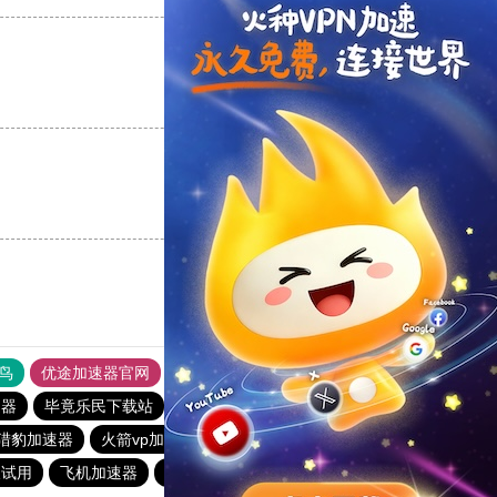
支持
[0]
反对
[0]
支持
[0]
反对
[0]
鸟
优途加速器官网
风驰加速器
旋风加速器
八戒看书
速器
毕竟乐民下载站
暴雪加速器
老佛爷加速器
猎豹加速器
火箭vp加速器官网
免费vqn加速试用
天试用
飞机加速器
黑洞加速官网
快橙加速器
快联加速器