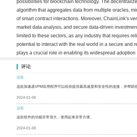
possibilities for blockchain technology. The decentrali
algorithm that aggregates data from multiple oracles, mini
of smart contract interactions. Moreover, ChainLink's vers
market data analysis, and secure data-driven investments.
limited to these sectors, as any industry that requires 
potential to interact with the real world in a secure and
plays a crucial role in enabling its widespread adoptio
评论
游客
这款加速器VPM应用程序可以给你提供最高速度和安全性的连接，并帮助
2024-01-06
游客
这款软件的功能非常强大，使用起来非常方便。
2024-01-06