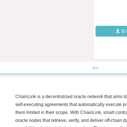
安
简介
ChainLink is a decentralized oracle network that aims t
self-executing agreements that automatically execute pr
them limited in their scope. With ChainLink, smart contr
oracle nodes that retrieve, verify, and deliver off-chain