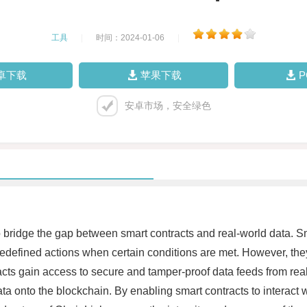
工具
|
时间：2024-01-06
|
卓下载
苹果下载
安卓市场，安全绿色
o bridge the gap between smart contracts and real-world data. S
edefined actions when certain conditions are met. However, they 
acts gain access to secure and tamper-proof data feeds from rea
 data onto the blockchain. By enabling smart contracts to interac