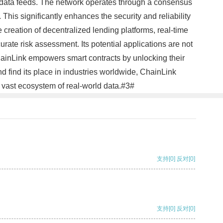
he data feeds. The network operates through a consensus
. This significantly enhances the security and reliability
e creation of decentralized lending platforms, real-time
urate risk assessment. Its potential applications are not
 ChainLink empowers smart contracts by unlocking their
nd find its place in industries worldwide, ChainLink
e vast ecosystem of real-world data.#3#
支持
[0]
反对
[0]
支持
[0]
反对
[0]