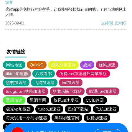
游客
这款app是我旅行的好帮手，让我能够轻松找到目的地，了解当地的风土
人情。
2025-09-01
支持
[0]
反对
[0]
友情链接
网站地图
QuickQ
旋风加速度器
旋风
旋风加速
tiktok加速器
八戒看书
免费vps加速器外网苹果版
黑豹加速器
飞狗加速器
ins加速器
telegeram苹果加速器
毕竟乐民下载站
酷通npv加速器
黑洞加速
黑洞官网
旋风加速度器
CC加速器
极光vp加速器
turbo加速器
巴伯下载站
飞机加速器
每天试用一小时加速器
黑洞加速官网
快橙加速器
快联加速器
outline
元链加速器
香蕉加速器官网正版