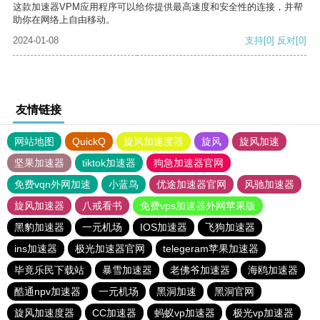
这款加速器VPM应用程序可以给你提供最高速度和安全性的连接，并帮
助你在网络上自由移动。
2024-01-08
支持
[0]
反对
[0]
友情链接
网站地图
QuickQ
旋风加速度器
旋风
旋风加速
坚果加速器
tiktok加速器
狗急加速器官网
免费vqn外网加速
小蓝鸟
优途加速器官网
风驰加速器
旋风加速器
八戒看书
免费vps加速器外网苹果版
黑豹加速器
一元机场
IOS加速器
飞狗加速器
ins加速器
极光加速器官网
telegeram苹果加速器
毕竟乐民下载站
暴雪加速器
老佛爷加速器
海鸥加速器
酷通npv加速器
一元机场
黑洞加速
黑洞官网
旋风加速度器
CC加速器
蚂蚁vp加速器
极光vp加速器