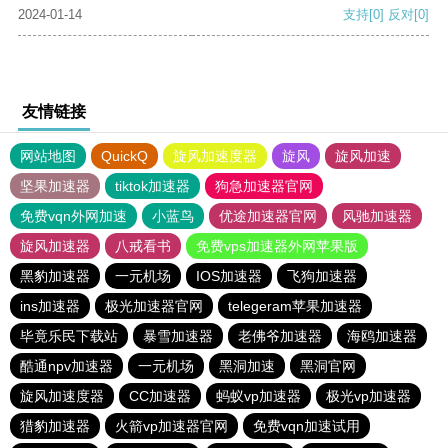
2024-01-14
支持
[0]
反对
[0]
友情链接
网站地图
QuickQ
旋风加速度器
旋风
旋风加速
坚果加速器
tiktok加速器
狗急加速器官网
免费vqn外网加速
小蓝鸟
优途加速器官网
风驰加速器
旋风加速器
八戒看书
免费vps加速器外网苹果版
黑豹加速器
一元机场
IOS加速器
飞狗加速器
ins加速器
极光加速器官网
telegeram苹果加速器
毕竟乐民下载站
暴雪加速器
老佛爷加速器
海鸥加速器
酷通npv加速器
一元机场
黑洞加速
黑洞官网
旋风加速度器
CC加速器
蚂蚁vp加速器
极光vp加速器
猎豹加速器
火箭vp加速器官网
免费vqn加速试用