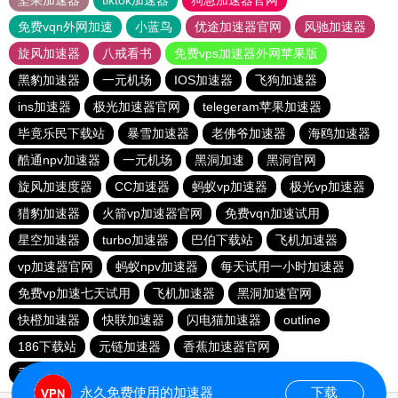
坚果加速器
tiktok加速器
狗急加速器官网
免费vqn外网加速
小蓝鸟
优途加速器官网
风驰加速器
旋风加速器
八戒看书
免费vps加速器外网苹果版
黑豹加速器
一元机场
IOS加速器
飞狗加速器
ins加速器
极光加速器官网
telegeram苹果加速器
毕竟乐民下载站
暴雪加速器
老佛爷加速器
海鸥加速器
酷通npv加速器
一元机场
黑洞加速
黑洞官网
旋风加速度器
CC加速器
蚂蚁vp加速器
极光vp加速器
猎豹加速器
火箭vp加速器官网
免费vqn加速试用
星空加速器
turbo加速器
巴伯下载站
飞机加速器
vp加速器官网
蚂蚁npv加速器
每天试用一小时加速器
免费vp加速七天试用
飞机加速器
黑洞加速官网
快橙加速器
快联加速器
闪电猫加速器
outline
186下载站
元链加速器
香蕉加速器官网
香蕉加速器官网正版
永久免费使用的加速器
下载