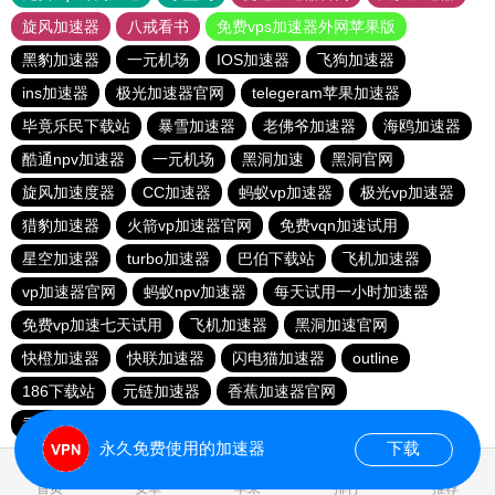
旋风加速器
八戒看书
免费vps加速器外网苹果版
黑豹加速器
一元机场
IOS加速器
飞狗加速器
ins加速器
极光加速器官网
telegeram苹果加速器
毕竟乐民下载站
暴雪加速器
老佛爷加速器
海鸥加速器
酷通npv加速器
一元机场
黑洞加速
黑洞官网
旋风加速度器
CC加速器
蚂蚁vp加速器
极光vp加速器
猎豹加速器
火箭vp加速器官网
免费vqn加速试用
星空加速器
turbo加速器
巴伯下载站
飞机加速器
vp加速器官网
蚂蚁npv加速器
每天试用一小时加速器
免费vp加速七天试用
飞机加速器
黑洞加速官网
快橙加速器
快联加速器
闪电猫加速器
outline
186下载站
元链加速器
香蕉加速器官网
香蕉加速器官网正版
永久免费使用的加速器
下载
1.091573s
首页
安卓
苹果
排行
推荐