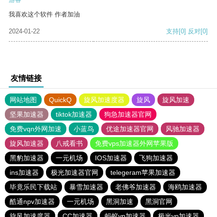
我喜欢这个软件 作者加油
2024-01-22
支持
[0]
反对
[0]
友情链接
网站地图
QuickQ
旋风加速度器
旋风
旋风加速
坚果加速器
tiktok加速器
狗急加速器官网
免费vqn外网加速
小蓝鸟
优途加速器官网
风驰加速器
旋风加速器
八戒看书
免费vps加速器外网苹果版
黑豹加速器
一元机场
IOS加速器
飞狗加速器
ins加速器
极光加速器官网
telegeram苹果加速器
毕竟乐民下载站
暴雪加速器
老佛爷加速器
海鸥加速器
酷通npv加速器
一元机场
黑洞加速
黑洞官网
旋风加速度器
CC加速器
蚂蚁vp加速器
极光vp加速器