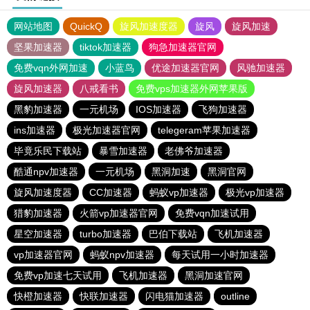
网站地图
QuickQ
旋风加速度器
旋风
旋风加速
坚果加速器
tiktok加速器
狗急加速器官网
免费vqn外网加速
小蓝鸟
优途加速器官网
风驰加速器
旋风加速器
八戒看书
免费vps加速器外网苹果版
黑豹加速器
一元机场
IOS加速器
飞狗加速器
ins加速器
极光加速器官网
telegeram苹果加速器
毕竟乐民下载站
暴雪加速器
老佛爷加速器
酷通npv加速器
一元机场
黑洞加速
黑洞官网
旋风加速度器
CC加速器
蚂蚁vp加速器
极光vp加速器
猎豹加速器
火箭vp加速器官网
免费vqn加速试用
星空加速器
turbo加速器
巴伯下载站
飞机加速器
vp加速器官网
蚂蚁npv加速器
每天试用一小时加速器
免费vp加速七天试用
飞机加速器
黑洞加速官网
快橙加速器
快联加速器
闪电猫加速器
outline