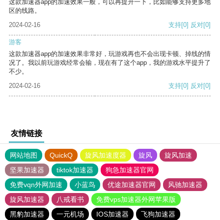
这款加速器app的加速效果一般，可以再提升一下，比如能够支持更多地
区的线路。
2024-02-16
支持
[0]
反对
[0]
游客
这款加速器app的加速效果非常好，玩游戏再也不会出现卡顿、掉线的情
况了。我以前玩游戏经常会输，现在有了这个app，我的游戏水平提升了
不少。
2024-02-16
支持
[0]
反对
[0]
友情链接
网站地图
QuickQ
旋风加速度器
旋风
旋风加速
坚果加速器
tiktok加速器
狗急加速器官网
免费vqn外网加速
小蓝鸟
优途加速器官网
风驰加速器
旋风加速器
八戒看书
免费vps加速器外网苹果版
黑豹加速器
一元机场
IOS加速器
飞狗加速器