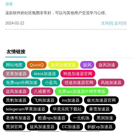
游客
这款软件的社区氛围非常好，可以与其他用户交流学习心得。
2024-02-22
支持
[0]
反对
[0]
友情链接
网站地图
QuickQ
旋风加速度器
旋风
旋风加速
坚果加速器
tiktok加速器
狗急加速器官网
免费vqn外网加速
小蓝鸟
优途加速器官网
风驰加速器
旋风加速器
八戒看书
免费vps加速器外网苹果版
黑豹加速器
飞狗加速器
ins加速器
极光加速器官网
telegeram苹果加速器
毕竟乐民下载站
暴雪加速器
老佛爷加速器
酷通npv加速器
一元机场
黑洞加速
黑洞官网
旋风加速度器
CC加速器
蚂蚁vp加速器