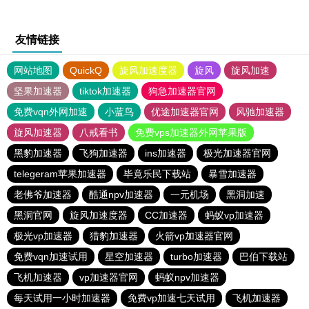
友情链接
网站地图
QuickQ
旋风加速度器
旋风
旋风加速
坚果加速器
tiktok加速器
狗急加速器官网
免费vqn外网加速
小蓝鸟
优途加速器官网
风驰加速器
旋风加速器
八戒看书
免费vps加速器外网苹果版
黑豹加速器
飞狗加速器
ins加速器
极光加速器官网
telegeram苹果加速器
毕竟乐民下载站
暴雪加速器
老佛爷加速器
酷通npv加速器
一元机场
黑洞加速
黑洞官网
旋风加速度器
CC加速器
蚂蚁vp加速器
极光vp加速器
猎豹加速器
火箭vp加速器官网
免费vqn加速试用
星空加速器
turbo加速器
巴伯下载站
飞机加速器
vp加速器官网
蚂蚁npv加速器
每天试用一小时加速器
免费vp加速七天试用
飞机加速器