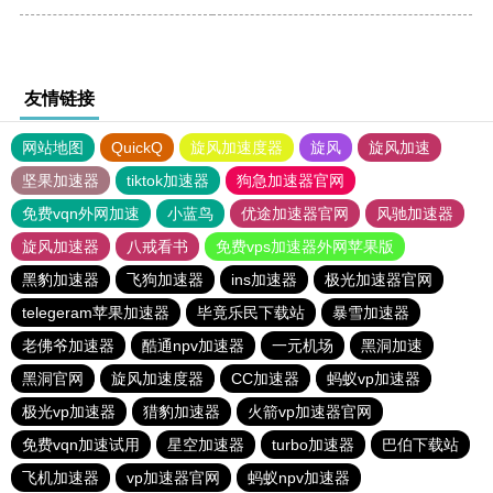
友情链接
网站地图
QuickQ
旋风加速度器
旋风
旋风加速
坚果加速器
tiktok加速器
狗急加速器官网
免费vqn外网加速
小蓝鸟
优途加速器官网
风驰加速器
旋风加速器
八戒看书
免费vps加速器外网苹果版
黑豹加速器
飞狗加速器
ins加速器
极光加速器官网
telegeram苹果加速器
毕竟乐民下载站
暴雪加速器
老佛爷加速器
酷通npv加速器
一元机场
黑洞加速
黑洞官网
旋风加速度器
CC加速器
蚂蚁vp加速器
极光vp加速器
猎豹加速器
火箭vp加速器官网
免费vqn加速试用
星空加速器
turbo加速器
巴伯下载站
飞机加速器
vp加速器官网
蚂蚁npv加速器