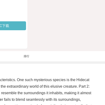
PC下载
排行
aracteristics. One such mysterious species is the Hidecat
 the extraordinary world of this elusive creature. Part 2:
 resemble the surroundings it inhabits, making it almost
r fails to blend seamlessly with its surroundings,