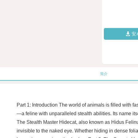
安
简介
Part 1: Introduction The world of animals is filled with f
—a feline with unparalleled stealth abilities. Its name it
The Stealth Master Hidecat, also known as Hidus Felinus,
invisible to the naked eye. Whether hiding in dense foli