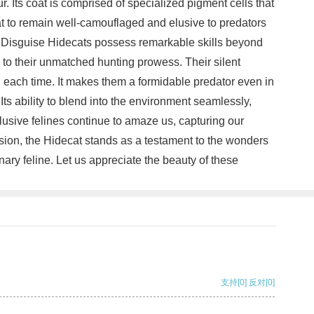
. Its coat is comprised of specialized pigment cells that
at to remain well-camouflaged and elusive to predators
 of Disguise Hidecats possess remarkable skills beyond
e to their unmatched hunting prowess. Their silent
each time. It makes them a formidable predator even in
ts ability to blend into the environment seamlessly,
lusive felines continue to amaze us, capturing our
usion, the Hidecat stands as a testament to the wonders
ary feline. Let us appreciate the beauty of these
支持
[0]
反对
[0]