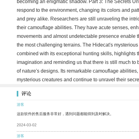
becoming an enigmatic shadow. Part 3: The Secrets Unveile
respond to the environment, changing its colors and pat
and prey alike. Researchers are still unraveling the int
their camouflage abilities. They have acute senses, enha
movements and almost undetectable presence enable them
the most challenging terrains. The Hidecat's mysterious n
combined with its exceptional hunting skills, highlights
imagination and reminding us that there is still much t
of nature's designs. Its remarkable camouflage abilities
mysterious creatures and continue to unravel their secr
评论
游客
这款软件的售后服务非常好，遇到问题都能得到及时解决。
2024-03-02
游客