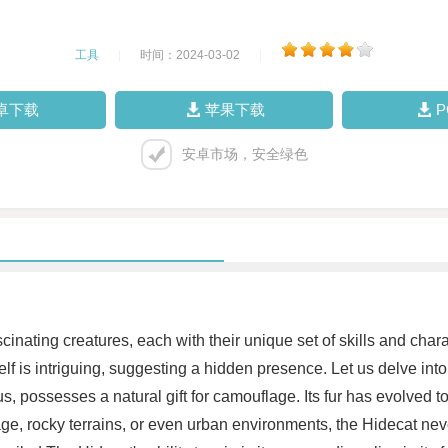
工具
|
时间：2024-03-02
|
卓下载
苹果下载
安卓市场，安全绿色
ascinating creatures, each with their unique set of skills and ch
self is intriguing, suggesting a hidden presence. Let us delve into
 possesses a natural gift for camouflage. Its fur has evolved to
age, rocky terrains, or even urban environments, the Hidecat neve