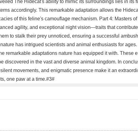
d The Hidecat's ability to mimic its surroundings lies in its fur
terns accordingly. This remarkable adaptation allows the Hidec
ricacies of this feline's camouflage mechanism. Part 4: Masters
nced agility, and exceptional night vision—traits that contribut
 to stalk their prey unnoticed, ensuring a successful ambush 
ature has intrigued scientists and animal enthusiasts for ages. I
 the remarkable adaptations nature has equipped it with. These e
o be discovered in the vast and diverse animal kingdom. In concl
, silent movements, and enigmatic presence make it an extraordin
ets, one paw at a time.#3#