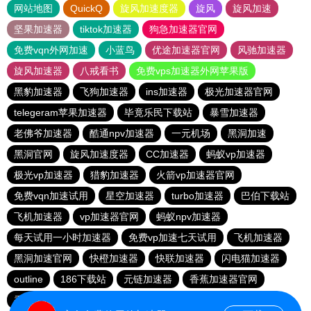
网站地图
QuickQ
旋风加速度器
旋风
旋风加速
坚果加速器
tiktok加速器
狗急加速器官网
免费vqn外网加速
小蓝鸟
优途加速器官网
风驰加速器
旋风加速器
八戒看书
免费vps加速器外网苹果版
黑豹加速器
飞狗加速器
ins加速器
极光加速器官网
telegeram苹果加速器
毕竟乐民下载站
暴雪加速器
老佛爷加速器
酷通npv加速器
一元机场
黑洞加速
黑洞官网
旋风加速度器
CC加速器
蚂蚁vp加速器
极光vp加速器
猎豹加速器
火箭vp加速器官网
免费vqn加速试用
星空加速器
turbo加速器
巴伯下载站
飞机加速器
vp加速器官网
蚂蚁npv加速器
每天试用一小时加速器
免费vp加速七天试用
飞机加速器
黑洞加速官网
快橙加速器
快联加速器
闪电猫加速器
outline
186下载站
元链加速器
香蕉加速器官网
香蕉加速器官网正版