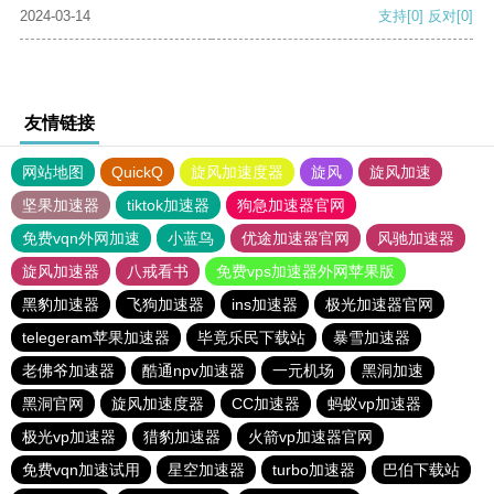
2024-03-14
支持
[0]
反对
[0]
友情链接
网站地图
QuickQ
旋风加速度器
旋风
旋风加速
坚果加速器
tiktok加速器
狗急加速器官网
免费vqn外网加速
小蓝鸟
优途加速器官网
风驰加速器
旋风加速器
八戒看书
免费vps加速器外网苹果版
黑豹加速器
飞狗加速器
ins加速器
极光加速器官网
telegeram苹果加速器
毕竟乐民下载站
暴雪加速器
老佛爷加速器
酷通npv加速器
一元机场
黑洞加速
黑洞官网
旋风加速度器
CC加速器
蚂蚁vp加速器
极光vp加速器
猎豹加速器
火箭vp加速器官网
免费vqn加速试用
星空加速器
turbo加速器
巴伯下载站