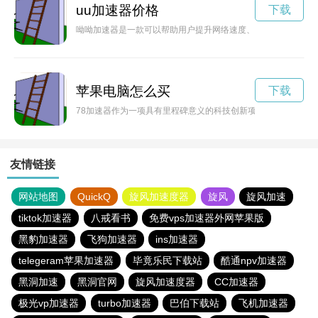
uu加速器价格
下载
呦呦加速器是一款可以帮助用户提升网络速度、加快上网体验的
苹果电脑怎么买
下载
78加速器作为一项具有里程碑意义的科技创新项目，正逐渐引
友情链接
网站地图
QuickQ
旋风加速度器
旋风
旋风加速
tiktok加速器
八戒看书
免费vps加速器外网苹果版
黑豹加速器
飞狗加速器
ins加速器
telegeram苹果加速器
毕竟乐民下载站
酷通npv加速器
黑洞加速
黑洞官网
旋风加速度器
CC加速器
极光vp加速器
turbo加速器
巴伯下载站
飞机加速器