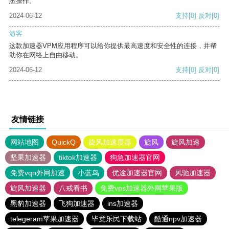
悉操作。
2024-06-12
支持
[0]
反对
[0]
游客
这款加速器VPM应用程序可以给你提供最高速度和安全性的连接，并帮
助你在网络上自由移动。
2024-06-12
支持
[0]
反对
[0]
友情链接
网站地图
QuickQ
旋风加速度器
旋风
旋风加速
坚果加速器
tiktok加速器
狗急加速器官网
免费vqn外网加速
小蓝鸟
优途加速器官网
风驰加速器
旋风加速器
八戒看书
免费vps加速器外网苹果版
黑豹加速器
飞狗加速器
ins加速器
telegeram苹果加速器
毕竟乐民下载站
酷通npv加速器