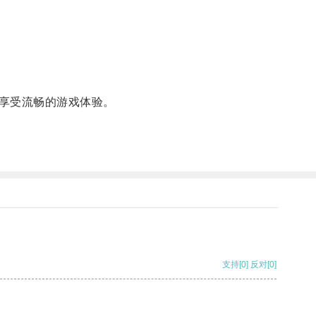
享受流畅的游戏体验。
支持
[0]
反对
[0]