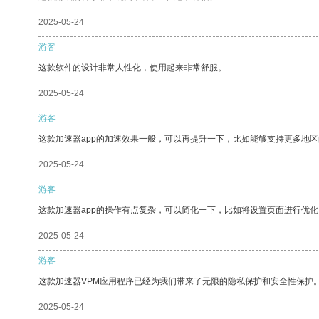
2025-05-24
游客
这款软件的设计非常人性化，使用起来非常舒服。
2025-05-24
游客
这款加速器app的加速效果一般，可以再提升一下，比如能够支持更多地
2025-05-24
游客
这款加速器app的操作有点复杂，可以简化一下，比如将设置页面进行优化
2025-05-24
游客
这款加速器VPM应用程序已经为我们带来了无限的隐私保护和安全性保护
2025-05-24