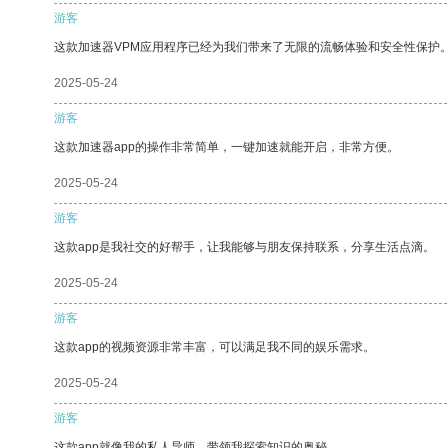
游客
这款加速器VPM应用程序已经为我们带来了无限的流畅体验和安全性保护
2025-05-24
游客
这款加速器app的操作非常简单，一键加速就能开启，非常方便。
2025-05-24
游客
这款app是我社交的好帮手，让我能够与朋友保持联系，分享生活点滴。
2025-05-24
游客
这款app的视频资源非常丰富，可以满足我不同的娱乐需求。
2025-05-24
游客
这款app就像我的私人导师，带领我探索知识的奥秘。