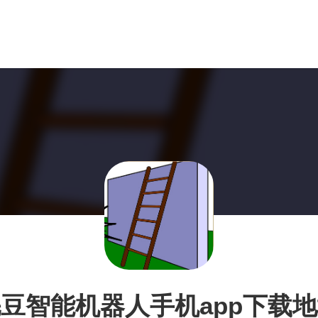
豆智能机器人手机app下载