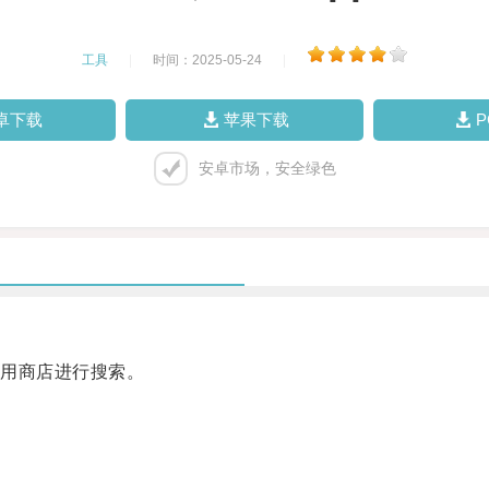
工具
|
时间：2025-05-24
|
卓下载
苹果下载
安卓市场，安全绿色
用商店进行搜索。
。