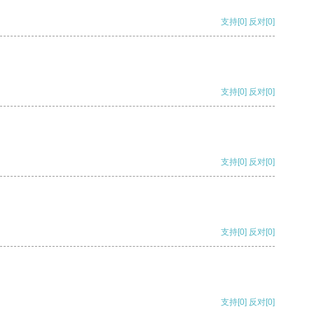
支持
[0]
反对
[0]
支持
[0]
反对
[0]
支持
[0]
反对
[0]
支持
[0]
反对
[0]
支持
[0]
反对
[0]