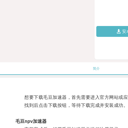
安
简介
想要下载毛豆加速器，首先需要进入官方网站或应
找到后点击下载按钮，等待下载完成并安装成功
毛豆npv加速器