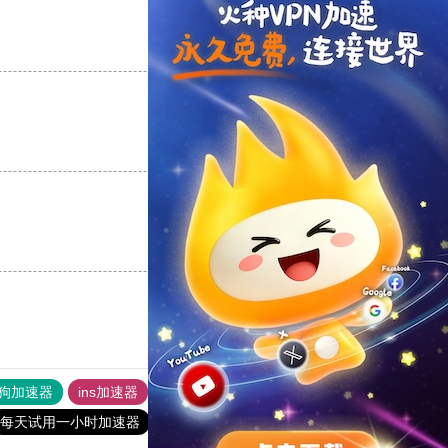
支持
[0]
反对
[0]
支持
[0]
反对
[0]
支持
[0]
反对
[0]
狗加速器
ins加速器
telegeram苹果加速器
毕竟乐民下载站
每天试用一小时加速器
黑洞加速官网
快橙加速器