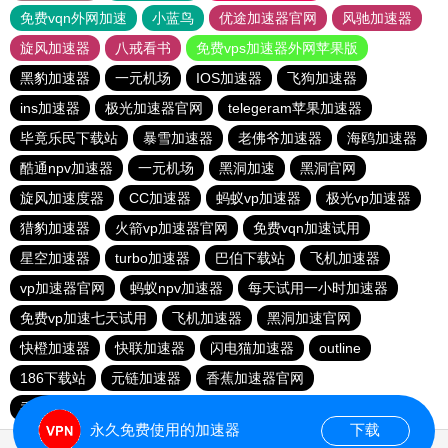
免费vqn外网加速
小蓝鸟
优途加速器官网
风驰加速器
旋风加速器
八戒看书
免费vps加速器外网苹果版
黑豹加速器
一元机场
IOS加速器
飞狗加速器
ins加速器
极光加速器官网
telegeram苹果加速器
毕竟乐民下载站
暴雪加速器
老佛爷加速器
海鸥加速器
酷通npv加速器
一元机场
黑洞加速
黑洞官网
旋风加速度器
CC加速器
蚂蚁vp加速器
极光vp加速器
猎豹加速器
火箭vp加速器官网
免费vqn加速试用
星空加速器
turbo加速器
巴伯下载站
飞机加速器
vp加速器官网
蚂蚁npv加速器
每天试用一小时加速器
免费vp加速七天试用
飞机加速器
黑洞加速官网
快橙加速器
快联加速器
闪电猫加速器
outline
186下载站
元链加速器
香蕉加速器官网
香蕉加速器官网正版
永久免费使用的加速器
下载