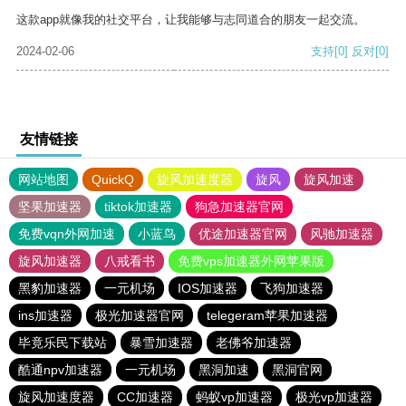
这款app就像我的社交平台，让我能够与志同道合的朋友一起交流。
2024-02-06
支持
[0]
反对
[0]
友情链接
网站地图
QuickQ
旋风加速度器
旋风
旋风加速
坚果加速器
tiktok加速器
狗急加速器官网
免费vqn外网加速
小蓝鸟
优途加速器官网
风驰加速器
旋风加速器
八戒看书
免费vps加速器外网苹果版
黑豹加速器
一元机场
IOS加速器
飞狗加速器
ins加速器
极光加速器官网
telegeram苹果加速器
毕竟乐民下载站
暴雪加速器
老佛爷加速器
酷通npv加速器
一元机场
黑洞加速
黑洞官网
旋风加速度器
CC加速器
蚂蚁vp加速器
极光vp加速器