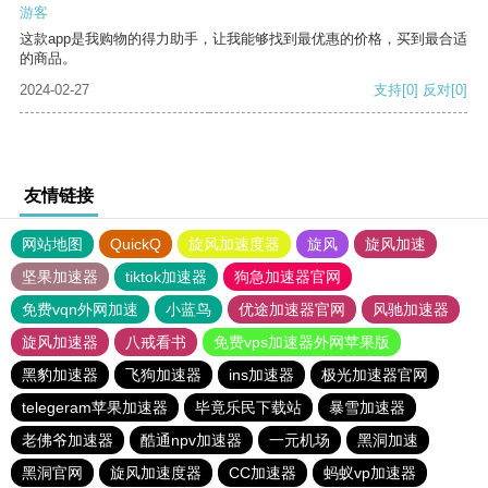
游客
这款app是我购物的得力助手，让我能够找到最优惠的价格，买到最合适
的商品。
2024-02-27
支持
[0]
反对
[0]
友情链接
网站地图
QuickQ
旋风加速度器
旋风
旋风加速
坚果加速器
tiktok加速器
狗急加速器官网
免费vqn外网加速
小蓝鸟
优途加速器官网
风驰加速器
旋风加速器
八戒看书
免费vps加速器外网苹果版
黑豹加速器
飞狗加速器
ins加速器
极光加速器官网
telegeram苹果加速器
毕竟乐民下载站
暴雪加速器
老佛爷加速器
酷通npv加速器
一元机场
黑洞加速
黑洞官网
旋风加速度器
CC加速器
蚂蚁vp加速器