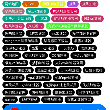
网站地图
QuickQ
旋风加速度器
旋风
旋风加速
坚果加速器
tiktok加速器
狗急加速器官网
免费vqn外网加速
小蓝鸟
优途加速器官网
风驰加速器
旋风加速器
八戒看书
免费vps加速器外网苹果版
黑豹加速器
飞狗加速器
ins加速器
极光加速器官网
telegeram苹果加速器
毕竟乐民下载站
暴雪加速器
老佛爷加速器
酷通npv加速器
一元机场
黑洞加速
黑洞官网
旋风加速度器
CC加速器
蚂蚁vp加速器
极光vp加速器
猎豹加速器
火箭vp加速器官网
免费vqn加速试用
星空加速器
turbo加速器
巴伯下载站
飞机加速器
vp加速器官网
蚂蚁npv加速器
每天试用一小时加速器
免费vp加速七天试用
飞机加速器
黑洞加速官网
快橙加速器
快联加速器
闪电猫加速器
outline
186下载站
元链加速器
香蕉加速器官网
香蕉加速器官网正版