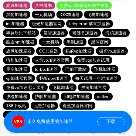
旋风加速器
八戒看书
免费vps加速器外网苹果版
黑豹加速器
一元机场
IOS加速器
飞狗加速器
ins加速器
极光加速器官网
telegeram苹果加速器
毕竟乐民下载站
暴雪加速器
老佛爷加速器
海鸥加速器
酷通npv加速器
一元机场
黑洞加速
黑洞官网
旋风加速度器
CC加速器
蚂蚁vp加速器
极光vp加速器
猎豹加速器
火箭vp加速器官网
免费vqn加速试用
星空加速器
turbo加速器
巴伯下载站
飞机加速器
vp加速器官网
蚂蚁npv加速器
每天试用一小时加速器
免费vp加速七天试用
飞机加速器
黑洞加速官网
快橙加速器
快联加速器
闪电猫加速器
outline
186下载站
元链加速器
香蕉加速器官网
香蕉加速器官网正版
永久免费使用的加速器
下载
0.749112s
首页
安卓
苹果
排行
推荐