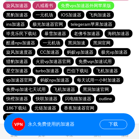
旋风加速器
八戒看书
免费vps加速器外网苹果版
黑豹加速器
一元机场
IOS加速器
飞狗加速器
ins加速器
极光加速器官网
telegeram苹果加速器
毕竟乐民下载站
暴雪加速器
老佛爷加速器
海鸥加速器
酷通npv加速器
一元机场
黑洞加速
黑洞官网
旋风加速度器
CC加速器
蚂蚁vp加速器
极光vp加速器
猎豹加速器
火箭vp加速器官网
免费vqn加速试用
星空加速器
turbo加速器
巴伯下载站
飞机加速器
vp加速器官网
蚂蚁npv加速器
每天试用一小时加速器
免费vp加速七天试用
飞机加速器
黑洞加速官网
快橙加速器
快联加速器
闪电猫加速器
outline
186下载站
元链加速器
香蕉加速器官网
香蕉加速器官网正版
永久免费使用的加速器
下载
0.820665s
首页
安卓
苹果
排行
推荐