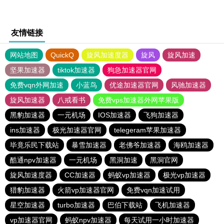
友情链接
网站地图
QuickQ
旋风加速度器
旋风
旋风加速
坚果加速器
tiktok加速器
狗急加速器官网
免费vqn外网加速
小蓝鸟
优途加速器官网
风驰加速器
旋风加速器
八戒看书
免费vps加速器外网苹果版
黑豹加速器
一元机场
IOS加速器
飞狗加速器
ins加速器
极光加速器官网
telegeram苹果加速器
毕竟乐民下载站
暴雪加速器
老佛爷加速器
海鸥加速器
酷通npv加速器
一元机场
黑洞加速
黑洞官网
旋风加速度器
CC加速器
蚂蚁vp加速器
极光vp加速器
猎豹加速器
火箭vp加速器官网
免费vqn加速试用
星空加速器
turbo加速器
巴伯下载站
飞机加速器
vp加速器官网
蚂蚁npv加速器
每天试用一小时加速器