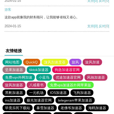
2024-01-15
支持
[0]
反对
[0]
游客
这款app就像我的财务顾问，让我能够省钱又省心。
2024-01-15
支持
[0]
反对
[0]
友情链接
网站地图
QuickQ
旋风加速度器
旋风
旋风加速
坚果加速器
tiktok加速器
狗急加速器官网
免费vqn外网加速
小蓝鸟
优途加速器官网
风驰加速器
旋风加速器
八戒看书
免费vps加速器外网苹果版
黑豹加速器
一元机场
IOS加速器
飞狗加速器
ins加速器
极光加速器官网
telegeram苹果加速器
毕竟乐民下载站
暴雪加速器
老佛爷加速器
海鸥加速器