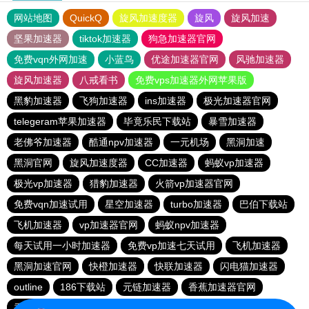
网站地图
QuickQ
旋风加速度器
旋风
旋风加速
坚果加速器
tiktok加速器
狗急加速器官网
免费vqn外网加速
小蓝鸟
优途加速器官网
风驰加速器
旋风加速器
八戒看书
免费vps加速器外网苹果版
黑豹加速器
飞狗加速器
ins加速器
极光加速器官网
telegeram苹果加速器
毕竟乐民下载站
暴雪加速器
老佛爷加速器
酷通npv加速器
一元机场
黑洞加速
黑洞官网
旋风加速度器
CC加速器
蚂蚁vp加速器
极光vp加速器
猎豹加速器
火箭vp加速器官网
免费vqn加速试用
星空加速器
turbo加速器
巴伯下载站
飞机加速器
vp加速器官网
蚂蚁npv加速器
每天试用一小时加速器
免费vp加速七天试用
飞机加速器
黑洞加速官网
快橙加速器
快联加速器
闪电猫加速器
outline
186下载站
元链加速器
香蕉加速器官网
香蕉加速器官网正版