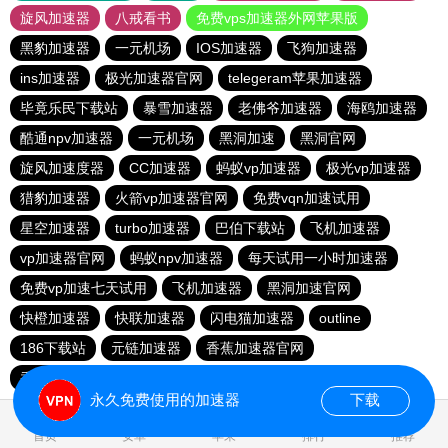
旋风加速器
八戒看书
免费vps加速器外网苹果版
黑豹加速器
一元机场
IOS加速器
飞狗加速器
ins加速器
极光加速器官网
telegeram苹果加速器
毕竟乐民下载站
暴雪加速器
老佛爷加速器
海鸥加速器
酷通npv加速器
一元机场
黑洞加速
黑洞官网
旋风加速度器
CC加速器
蚂蚁vp加速器
极光vp加速器
猎豹加速器
火箭vp加速器官网
免费vqn加速试用
星空加速器
turbo加速器
巴伯下载站
飞机加速器
vp加速器官网
蚂蚁npv加速器
每天试用一小时加速器
免费vp加速七天试用
飞机加速器
黑洞加速官网
快橙加速器
快联加速器
闪电猫加速器
outline
186下载站
元链加速器
香蕉加速器官网
香蕉加速器官网正版
永久免费使用的加速器
下载
0.749112s
首页
安卓
苹果
排行
推荐