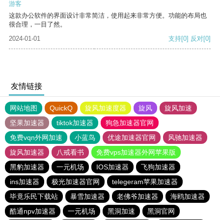
游客
这款办公软件的界面设计非常简洁，使用起来非常方便。功能的布局也
很合理，一目了然。
2024-01-01
支持
[0]
反对
[0]
友情链接
网站地图
QuickQ
旋风加速度器
旋风
旋风加速
坚果加速器
tiktok加速器
狗急加速器官网
免费vqn外网加速
小蓝鸟
优途加速器官网
风驰加速器
旋风加速器
八戒看书
免费vps加速器外网苹果版
黑豹加速器
一元机场
IOS加速器
飞狗加速器
ins加速器
极光加速器官网
telegeram苹果加速器
毕竟乐民下载站
暴雪加速器
老佛爷加速器
海鸥加速器
酷通npv加速器
一元机场
黑洞加速
黑洞官网