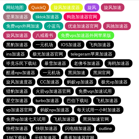
网站地图
QuickQ
旋风加速度器
旋风
旋风加速
坚果加速器
tiktok加速器
狗急加速器官网
免费vqn外网加速
小蓝鸟
优途加速器官网
风驰加速器
旋风加速器
八戒看书
免费vps加速器外网苹果版
黑豹加速器
一元机场
IOS加速器
飞狗加速器
ins加速器
极光加速器官网
telegeram苹果加速器
毕竟乐民下载站
暴雪加速器
老佛爷加速器
海鸥加速器
酷通npv加速器
一元机场
黑洞加速
黑洞官网
旋风加速度器
CC加速器
蚂蚁vp加速器
极光vp加速器
猎豹加速器
火箭vp加速器官网
免费vqn加速试用
星空加速器
turbo加速器
巴伯下载站
飞机加速器
vp加速器官网
蚂蚁npv加速器
每天试用一小时加速器
免费vp加速七天试用
飞机加速器
黑洞加速官网
快橙加速器
快联加速器
闪电猫加速器
outline
186下载站
元链加速器
香蕉加速器官网