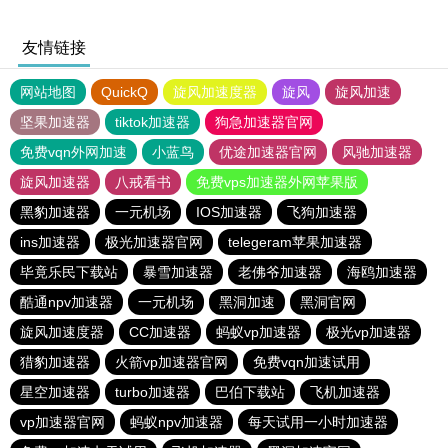
友情链接
网站地图
QuickQ
旋风加速度器
旋风
旋风加速
坚果加速器
tiktok加速器
狗急加速器官网
免费vqn外网加速
小蓝鸟
优途加速器官网
风驰加速器
旋风加速器
八戒看书
免费vps加速器外网苹果版
黑豹加速器
一元机场
IOS加速器
飞狗加速器
ins加速器
极光加速器官网
telegeram苹果加速器
毕竟乐民下载站
暴雪加速器
老佛爷加速器
海鸥加速器
酷通npv加速器
一元机场
黑洞加速
黑洞官网
旋风加速度器
CC加速器
蚂蚁vp加速器
极光vp加速器
猎豹加速器
火箭vp加速器官网
免费vqn加速试用
星空加速器
turbo加速器
巴伯下载站
飞机加速器
vp加速器官网
蚂蚁npv加速器
每天试用一小时加速器