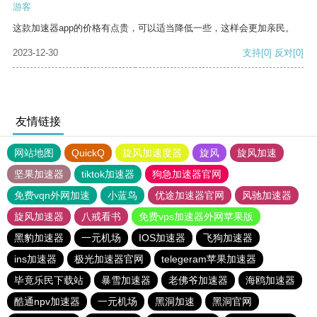
游客
这款加速器app的价格有点贵，可以适当降低一些，这样会更加亲民。
2023-12-30
支持
[0]
反对
[0]
友情链接
网站地图
QuickQ
旋风加速度器
旋风
旋风加速
坚果加速器
tiktok加速器
狗急加速器官网
免费vqn外网加速
小蓝鸟
优途加速器官网
风驰加速器
旋风加速器
八戒看书
免费vps加速器外网苹果版
黑豹加速器
一元机场
IOS加速器
飞狗加速器
ins加速器
极光加速器官网
telegeram苹果加速器
毕竟乐民下载站
暴雪加速器
老佛爷加速器
海鸥加速器
酷通npv加速器
一元机场
黑洞加速
黑洞官网