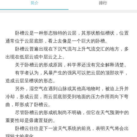
简介
排行
卧槽云是一种形态独特的云层，其形状酷似槽状，位置
通常位于云层底部，看上去像是一个巨大的卧槽。
卧槽云普遍出现在下沉气流与上升气流交汇的地方，多
出现在低层云或中层云之上。
关于卧槽云的形成原因，科学界还没有完全解释清楚。
有学者认为，风暴产生的强风可以把云层的顶部吹平，
造成云层呈槽状的形态。
另外，湿空气在遇到山脉或其他高地物时，被迫上升并
冷却，形成云层，而云层底部受到地面的压力作用而向下弯
曲，即形成了卧槽云。
尽管卧槽云的形成机制尚不明确，但它在天气预测中的
重要性却是毋庸置疑的。
卧槽云往往是下一波天气系统的前兆，表明天气将会出
现较大的变化。