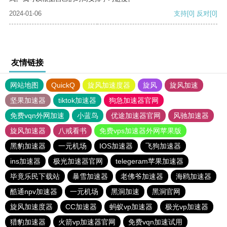
2024-01-06
支持
[0]
反对
[0]
友情链接
网站地图
QuickQ
旋风加速度器
旋风
旋风加速
坚果加速器
tiktok加速器
狗急加速器官网
免费vqn外网加速
小蓝鸟
优途加速器官网
风驰加速器
旋风加速器
八戒看书
免费vps加速器外网苹果版
黑豹加速器
一元机场
IOS加速器
飞狗加速器
ins加速器
极光加速器官网
telegeram苹果加速器
毕竟乐民下载站
暴雪加速器
老佛爷加速器
海鸥加速器
酷通npv加速器
一元机场
黑洞加速
黑洞官网
旋风加速度器
CC加速器
蚂蚁vp加速器
极光vp加速器
猎豹加速器
火箭vp加速器官网
免费vqn加速试用