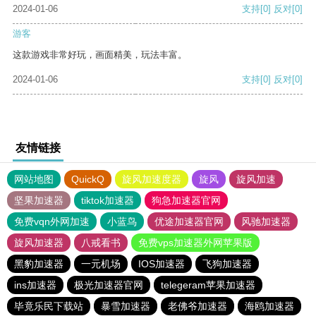
2024-01-06
支持
[0]
反对
[0]
游客
这款游戏非常好玩，画面精美，玩法丰富。
2024-01-06
支持
[0]
反对
[0]
友情链接
网站地图
QuickQ
旋风加速度器
旋风
旋风加速
坚果加速器
tiktok加速器
狗急加速器官网
免费vqn外网加速
小蓝鸟
优途加速器官网
风驰加速器
旋风加速器
八戒看书
免费vps加速器外网苹果版
黑豹加速器
一元机场
IOS加速器
飞狗加速器
ins加速器
极光加速器官网
telegeram苹果加速器
毕竟乐民下载站
暴雪加速器
老佛爷加速器
海鸥加速器