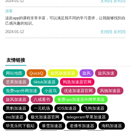
2024-01-12
支持
[0]
反对
[0]
游客
这款app的课程非常丰富，可以满足我不同的学习需求，让我能够找到自
己感兴趣的知识。
2024-01-12
支持
[0]
反对
[0]
友情链接
网站地图
QuickQ
旋风加速度器
旋风
旋风加速
坚果加速器
tiktok加速器
狗急加速器官网
免费vqn外网加速
小蓝鸟
优途加速器官网
风驰加速器
旋风加速器
八戒看书
免费vps加速器外网苹果版
黑豹加速器
一元机场
IOS加速器
飞狗加速器
ins加速器
极光加速器官网
telegeram苹果加速器
毕竟乐民下载站
暴雪加速器
老佛爷加速器
海鸥加速器