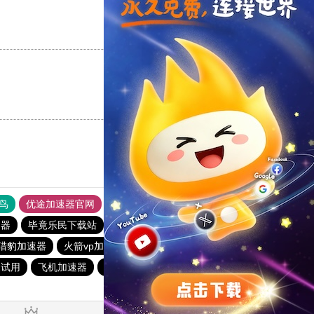
支持
[0]
反对
[0]
支持
[0]
反对
[0]
鸟
优途加速器官网
风驰加速器
旋风加速器
八戒看书
速器
毕竟乐民下载站
暴雪加速器
老佛爷加速器
猎豹加速器
火箭vp加速器官网
免费vqn加速试用
天试用
飞机加速器
黑洞加速官网
快橙加速器
快联加速器