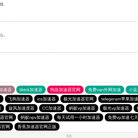
绩。
心。
加速器
tiktok加速器
狗急加速器官网
免费vqn外网加速
小蓝
器
飞狗加速器
ins加速器
极光加速器官网
telegeram苹果加
网
旋风加速度器
CC加速器
蚂蚁vp加速器
极光vp加速器
速器官网
蚂蚁npv加速器
每天试用一小时加速器
免费vp加速七
器官网
香蕉加速器官网正版