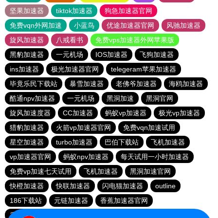
坚果加速器
tiktok加速器
狗急加速器官网
免费vqn外网加速
小蓝鸟
优途加速器官网
风驰加速器
旋风加速器
八戒看书
免费vps加速器外网苹果版
黑豹加速器
一元机场
IOS加速器
飞狗加速器
ins加速器
极光加速器官网
telegeram苹果加速器
毕竟乐民下载站
暴雪加速器
老佛爷加速器
海鸥加速器
酷通npv加速器
一元机场
黑洞加速
黑洞官网
旋风加速度器
CC加速器
蚂蚁vp加速器
极光vp加速器
猎豹加速器
火箭vp加速器官网
免费vqn加速试用
星空加速器
turbo加速器
巴伯下载站
飞机加速器
vp加速器官网
蚂蚁npv加速器
每天试用一小时加速器
免费vp加速七天试用
飞机加速器
黑洞加速官网
快橙加速器
快联加速器
闪电猫加速器
outline
186下载站
元链加速器
香蕉加速器官网
香蕉加速器官网正版